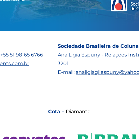
Sociedade Brasileira de Colun
: +55 51 98165 6766
Ana Lígia Espuny - Relações Insti
vents.com.br
3201
E-mail:
analigiagilespuny@yahoo
Cota –
Diamante