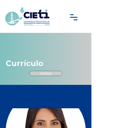
Currículo
Voltar
Thais Oliveira Gomes