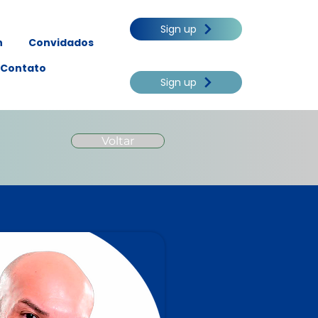
Sign up
n
Convidados
Contato
Sign up
Voltar