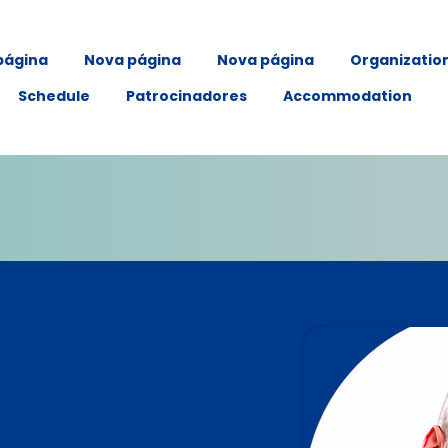
página
Nova página
Nova página
Organizatio
Schedule
Patrocinadores
Accommodation